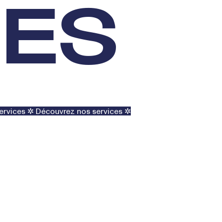
NES
ervices ✲
Découvrez nos services ✲