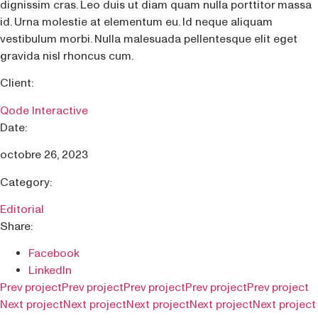
dignissim cras. Leo duis ut diam quam nulla porttitor massa
id. Urna molestie at elementum eu. Id neque aliquam
vestibulum morbi. Nulla malesuada pellentesque elit eget
gravida nisl rhoncus cum.
Client:
Qode Interactive
Date:
octobre 26, 2023
Category:
Editorial
Share:
Facebook
LinkedIn
Prev project
Prev project
Prev project
Prev project
Prev project
Next project
Next project
Next project
Next project
Next project