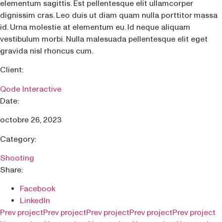
elementum sagittis. Est pellentesque elit ullamcorper
dignissim cras. Leo duis ut diam quam nulla porttitor massa
id. Urna molestie at elementum eu. Id neque aliquam
vestibulum morbi. Nulla malesuada pellentesque elit eget
gravida nisl rhoncus cum.
Client:
Qode Interactive
Date:
octobre 26, 2023
Category:
Shooting
Share:
Facebook
LinkedIn
Prev project
Prev project
Prev project
Prev project
Prev project