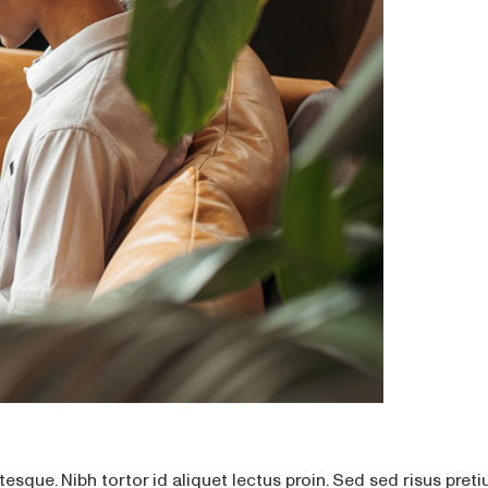
tesque. Nibh tortor id aliquet lectus proin. Sed sed risus pr