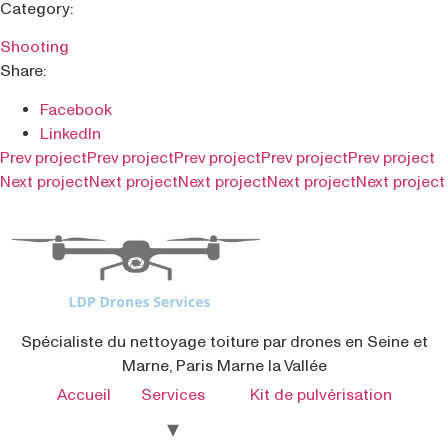
Category:
Shooting
Share:
Facebook
LinkedIn
Prev project
Prev project
Prev project
Prev project
Prev project
Next project
Next project
Next project
Next project
Next project
Spécialiste du nettoyage toiture par drones en Seine et
Marne, Paris Marne la Vallée
Accueil
Services
Kit de pulvérisation