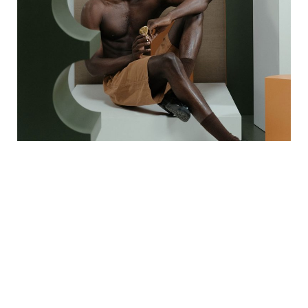
Etiam erat velit scelerisque indi ctu non con
sectetur. Scelerisque eu ultrices vitaeso
auctor eu augue