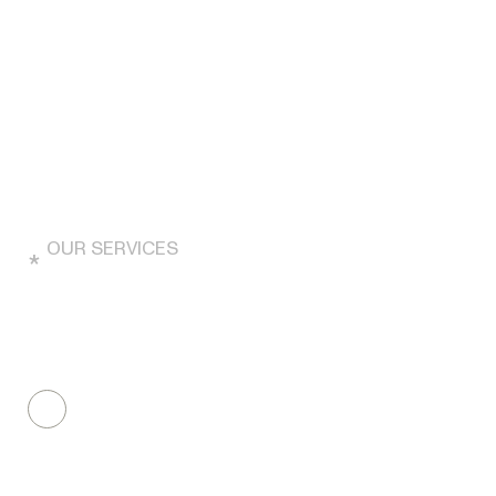
Etiam erat velit scelerisque indi ctu non con
sectetur. Scelerisque eu ultrices vitaeso
auctor eu augue
OUR SERVICES
*
Etiam erat velit scelerisque in dictum non consectetur.
Scelerisque eu ultrices vitae auctor eu augue. Nec