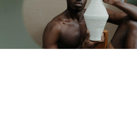
Duis aute irure dolor in reprehenderit in voluptate
velit esse cillum olore eu fugiat nulla pariatur. Etiam
erat velit scelerisque in dictum non consectetur. Null
ultrices dui sapien elas. Scelerisque eu ultrices vitae
auctor eu augue. Nec ultrices dui sapien eget. Libero
volutpat sed cras ornare arcu. Tortor vitae purus
faucibus ornare sus pendisse sint occaecat
cupidatat non.