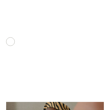
ultrices dui sapien eget. Libero volutpat sed cras
ornare arcu. Tortor vitae purus faucibus ornare
suspendisse.
Excepteur sint occaecat cupidatat non proident, sunt
in culpa qui officia deserunt mollit anim id est
laborum. Etiam erat velit scelerisque in dictum non
consectetur. Scelerisque eu ultrices vitae auctor eu
augue. Nec ultrices dui sapien eget. Libero volutpat
sed cras ornare arcu. Tortor vitae purus faucibus.