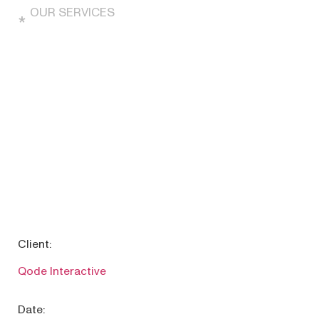
OUR SERVICES
*
Duis aute irure dolor in reprehenderit in voluptate velit
esse cillum olore eu fugiat nulla pariatur. Etiam erat
velit scelerisque in dictum non consectetur.
Scelerisque eu ultrices vitae auctor eu augue. Nec
ultrices dui sapien eget. Libero volutpat sed cras
ornare arcu. Tortor vitae purus faucibus ornare
suspendisse.
Client:
Qode Interactive
Date: