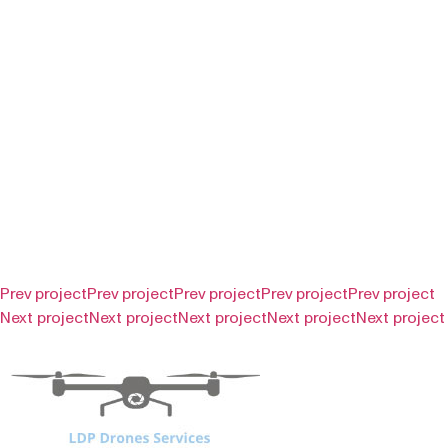
Excepteur sint occaecat cupidatat non proident, sunt
in culpa qui officia olore eu fugiat nulla pariatur. Etiam
erat velit scelerisque in dictum non consectetur.
Scelerisque eu ultrices vitae auctor eu augue. Nec
ultrices dui sapien eget. Lorem volutpat sed cras
ornare arcu. Tortor vitae purus ornare libero. Orci a
scelerisque purus semper eget duis.
Prev project
Prev project
Prev project
Prev project
Prev project
Next project
Next project
Next project
Next project
Next project