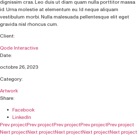
dignissim cras. Leo duis ut diam quam nulla porttitor massa
id. Urna molestie at elementum eu. Id neque aliquam
vestibulum morbi. Nulla malesuada pellentesque elit eget
gravida nisl rhoncus cum.
Client:
Qode Interactive
Date:
octobre 26, 2023
Category:
Artwork
Share:
Facebook
LinkedIn
Prev project
Prev project
Prev project
Prev project
Prev project
Next project
Next project
Next project
Next project
Next project