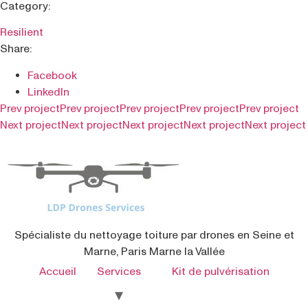
Category:
Resilient
Share:
Facebook
LinkedIn
Prev project
Prev project
Prev project
Prev project
Prev project
Next project
Next project
Next project
Next project
Next project
Spécialiste du nettoyage toiture par drones en Seine et
Marne, Paris Marne la Vallée
Accueil
Services
Kit de pulvérisation